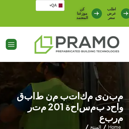
QA
▾
اطلب
كن
عرض
موزعنا
سعر
المعتمد
م
ب
ن
ى
م
ك
ا
ت
ب
م
ن
ط
ا
ب
ق
و
ا
ح
د
ب
م
س
ا
ح
ة
1
0
2
م
ت
ر
م
ر
ب
ع
Home
المنتج