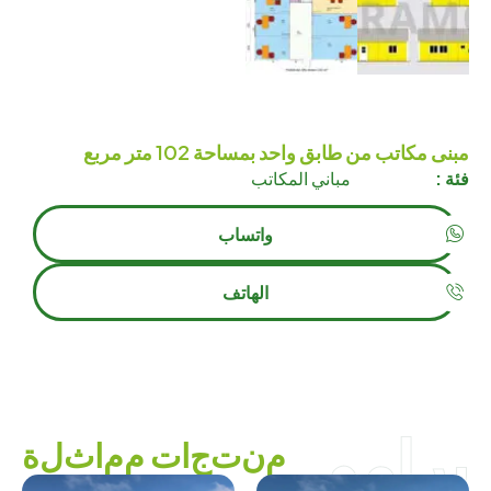
مبنى مكاتب من طابق واحد بمساحة 102 متر مربع
فئة :
مباني المكاتب
واتساب
الهاتف
برامو
م
ن
ت
ج
ا
ت
م
م
ا
ث
ل
ة