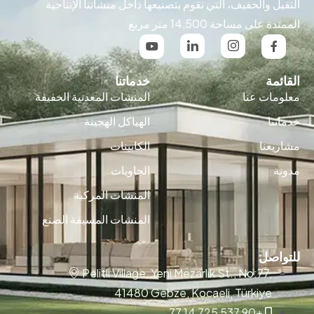
الثقيل والخفيف، التي نقوم بتصنيعها داخل منشأتنا الإنتاجية
الممتدة على مساحة 14,500 متر مربع
القائمة
خدماتنا
معلومات عنا
المنشات المعدنية الخفيفة
خدماتنا
الهياكل الهجينة
مشاريعنا
الكابينات
مدونة
الحاويات
المنشات المركبة
المنشات المسبقة الصنع
للتواصل
Pelitli Village, Yeni Mezarlık St., No:77,
41480 Gebze, Kocaeli, Türkiye
+90 537 725 14 77