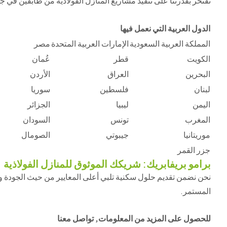
نفتخر بقدرتنا على تنفيذ مشاريع المنازل الفولاذية من طابقين في جمي
الدول العربية التي نعمل فيها
المملكة العربية السعودية
الإمارات العربية المتحدة
مصر
الكويت
قطر
عُمان
البحرين
العراق
الأردن
لبنان
فلسطين
سوريا
اليمن
ليبيا
الجزائر
المغرب
تونس
السودان
موريتانيا
جيبوتي
الصومال
جزر القمر
برامو بريفابريك: شريكك الموثوق للمنازل الفولاذية
نحن نضمن تقديم حلول سكنية تلبي أعلى المعايير من حيث الجودة والج
المستمر.
للحصول على المزيد من المعلومات, تواصل معنا