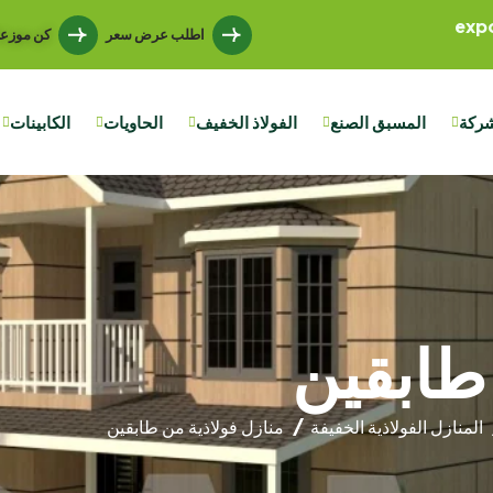
exp
اطلب عرض سعر
كن موزعن
شركة
المسبق الصنع
الفولاذ الخفيف
الحاويات
الكابينات
 طابقين
المنازل الفولاذية الخفيفة
منازل فولاذية من طابقين