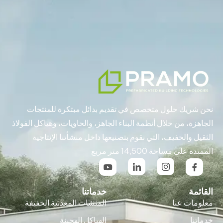
نحن شريك حلول متخصص في تقديم بدائل مبتكرة للمنتجات
الجاهزة، من خلال أنظمة البناء الجاهز، والحاويات، وهياكل الفولاذ
الثقيل والخفيف، التي نقوم بتصنيعها داخل منشأتنا الإنتاجية
الممتدة على مساحة 14,500 متر مربع
القائمة
خدماتنا
معلومات عنا
المنشات المعدنية الخفيفة
خدماتنا
الهياكل الهجينة