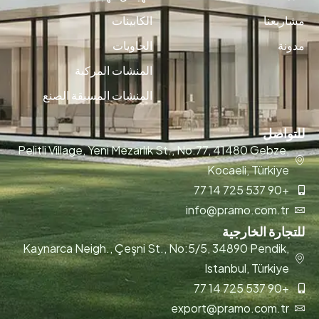
مشاريعنا
الكابينات
مدونة
الحاويات
المنشات المركبة
المنشات المسبقة الصنع
للتواصل
Pelitli Village, Yeni Mezarlık St., No:77, 41480 Gebze,
Kocaeli, Türkiye
+90 537 725 14 77
info@pramo.com.tr
للتجارة الخارجية
Kaynarca Neigh., Çeşni St., No:5/5, 34890 Pendik,
Istanbul, Türkiye
+90 537 725 14 77
export@pramo.com.tr