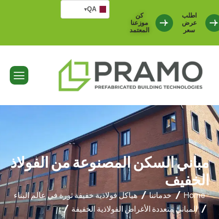
QA
▾
اطلب
كن
عرض
موزعنا
سعر
المعتمد
مباني السكن المصنوعة من الفولاذ
الخفيف
Home
خدماتنا
هياكل فولاذية خفيفة ثورة في عالم البناء
المباني متعددة الأغراض الفولاذية الخفيفة