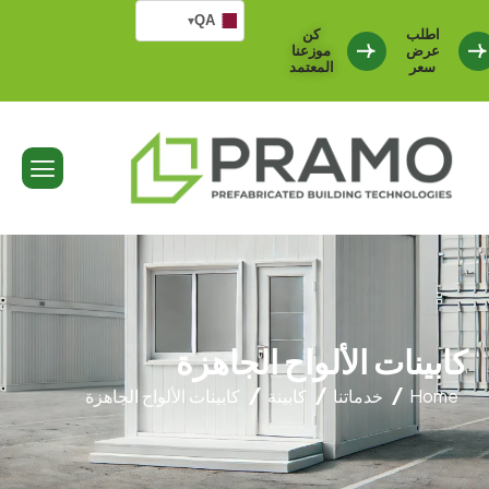
QA
▾
اطلب
كن
عرض
موزعنا
سعر
المعتمد
كابينات الألواح الجاهزة
Home
خدماتنا
كابينة
كابينات الألواح الجاهزة