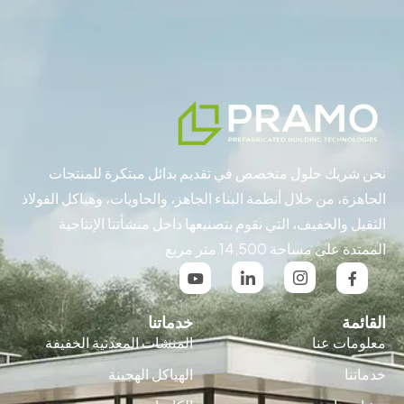
نحن شريك حلول متخصص في تقديم بدائل مبتكرة للمنتجات
الجاهزة، من خلال أنظمة البناء الجاهز، والحاويات، وهياكل الفولاذ
الثقيل والخفيف، التي نقوم بتصنيعها داخل منشأتنا الإنتاجية
الممتدة على مساحة 14,500 متر مربع
القائمة
خدماتنا
معلومات عنا
المنشات المعدنية الخفيفة
خدماتنا
الهياكل الهجينة