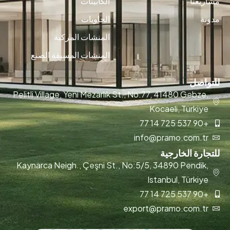
مشاريعنا
الكابينات
مدونة
الحاويات
المنشات المركبة
المنشات المسبقة الصنع
للتواصل
Pelitli Village, Yeni Mezarlık St., No:77, 41480 Gebze,
Kocaeli, Türkiye
+90 537 725 14 77
info@pramo.com.tr
للتجارة الخارجية
Kaynarca Neigh., Çeşni St., No:5/5, 34890 Pendik,
Istanbul, Türkiye
+90 537 725 14 77
export@pramo.com.tr