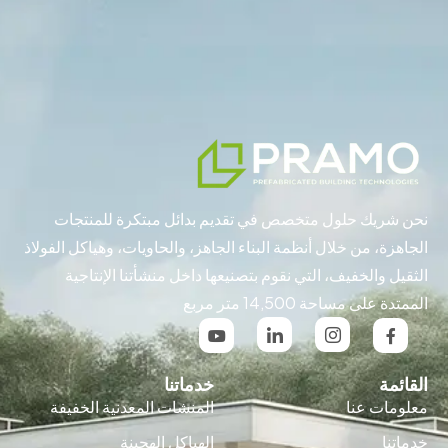
نحن شريك حلول متخصص في تقديم بدائل مبتكرة للمنتجات
الجاهزة، من خلال أنظمة البناء الجاهز، والحاويات، وهياكل الفولاذ
الثقيل والخفيف، التي نقوم بتصنيعها داخل منشأتنا الإنتاجية
الممتدة على مساحة 14,500 متر مربع
القائمة
خدماتنا
معلومات عنا
المنشات المعدنية الخفيفة
خدماتنا
الهياكل الهجينة