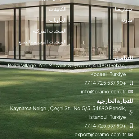
مشاريعنا
الكابينات
مدونة
الحاويات
المنشات المركبة
المنشات المسبقة الصنع
للتواصل
Pelitli Village, Yeni Mezarlık St., No:77, 41480 Gebze,
Kocaeli, Türkiye
+90 537 725 14 77
info@pramo.com.tr
للتجارة الخارجية
Kaynarca Neigh., Çeşni St., No:5/5, 34890 Pendik,
Istanbul, Türkiye
+90 537 725 14 77
export@pramo.com.tr