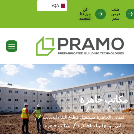
QA
▾
اطلب
كن
عرض
موزعنا
سعر
المعتمد
مكاتب جاهزة
Home
خدماتنا
المباني الجاهزة مستقبل قطاع البناء الحديث
مباني موقع البناء الجاهزة
مكاتب جاهزة