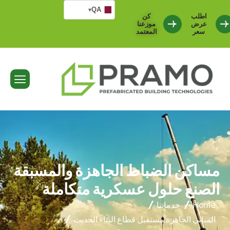
QA
▾
اطلب
كن
عرض
موزعنا
سعر
المعتمد
مساكن الضباط الجاهزة والمسبقة
الصنع حلول عسكرية متكاملة
Home
خدماتنا
المباني الجاهزة مستقبل قطاع البناء الحديث