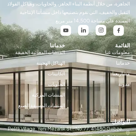
الجاهزة، من خلال أنظمة البناء الجاهز، والحاويات، وهياكل الفولاذ
الثقيل والخفيف، التي نقوم بتصنيعها داخل منشأتنا الإنتاجية
الممتدة على مساحة 14,500 متر مربع
القائمة
خدماتنا
معلومات عنا
المنشات المعدنية الخفيفة
خدماتنا
الهياكل الهجينة
مشاريعنا
الكابينات
مدونة
الحاويات
المنشات المركبة
المنشات المسبقة الصنع
للتواصل
Pelitli Village, Yeni Mezarlık St., No:77, 41480 Gebze,